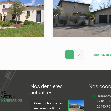
1
2
Page suivant
Nos dernières
Nos coor
actualités
Belcastr
2210 rout
Construction de deux
26450 R
maisons de 90 m2