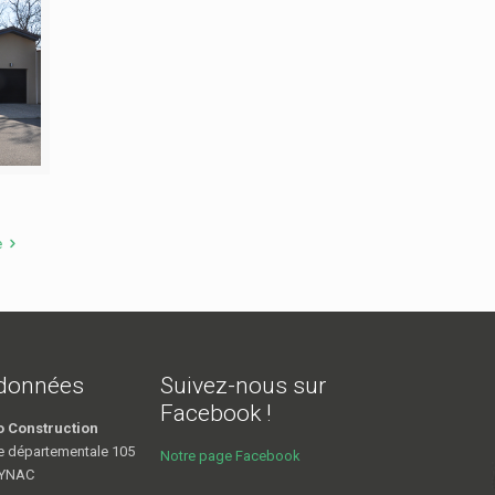
e
données
Suivez-nous sur
Facebook !
o Construction
e départementale 105
Notre page Facebook
OYNAC