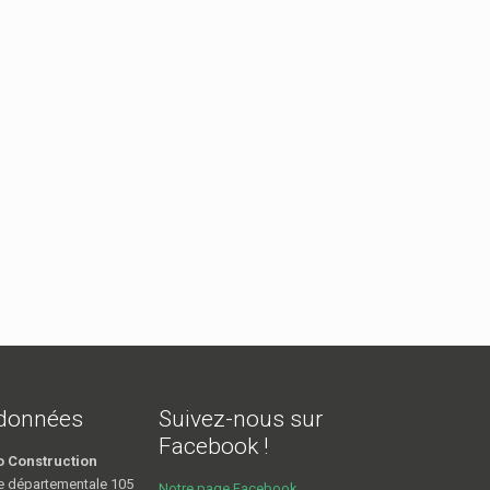
données
Suivez-nous sur
Facebook !
o Construction
e départementale 105
Notre page Facebook