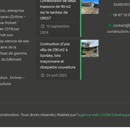
Construction de deux
26450 R
maisons de 90 m2
ion, entreprise
sur le secteur de
06 87 10 9
Roynac (Drôme –
CREST
par Robert
contact@b
10 septembre
 en 2018 par
construction
2024
 met son
au service de ses
Contruction d’une
aine de la
villa de 290 m2 à
e haut de gamme,
Gordes, lots
u du bâtiment
maçonnerie et
charpente couverture
24 avril 2023
ction : Drôme –
ucluse.
nstruction. Tous droits réservés | Réalisé par l'
agence web LICOM Développ