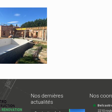
Nos dernières
Nos coor
actualités
Belcastr
2210 rout