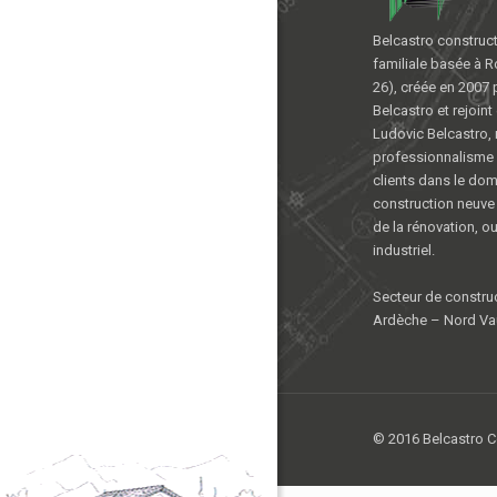
Belcastro construct
familiale basée à 
26), créée en 2007 
Belcastro et rejoint
Ludovic Belcastro,
professionnalisme 
clients dans le dom
construction neuv
de la rénovation, o
industriel.
Secteur de constru
Ardèche – Nord Va
© 2016 Belcastro Co